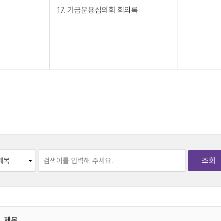
17. 기금운용심의회 회의록
색 조건 선택
검색어 입력
제목