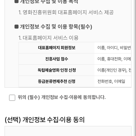
■ 개인정보 수집 및 이용 목적
- 본 약관은 2012년 1월 2일부터 kofic.or.kr "온라
1. 영화진흥위원회 대표홈페이지 서비스 제공
인 서비스 이용고객" 및 서비스 신규 가입자에게 적
용, 시행됩니다.
■ 개인정보 수집 및 이용 항목(필수)
1. 대표홈페이지 서비스 이용
대표홈페이지 회원정보
이름, 아이디, 비밀번호
진흥사업 접수
이름, 휴대전화, 이메일
독립예술영화 인정 신청
이름(개인인 경우), 전
등급분류면제추천 신청
전화번호, 이메일
2. 자동으로 생성되어 수집하는 항목
위의 (필수) 개인정보 수집·이용에 동의합니다.
ㅇ 이용자의 ID, 이용자의 인터넷 서버 도메인명,
접속IP 주소, 홈페이지를 방문할 때 거친 웹사이
(선택) 개인정보 수집·이용 동의
트의 주소, 방문일시, 쿠키, 홈페이지 접근 메뉴
ㅇ 이용자의 브라우저 종류 및 OS