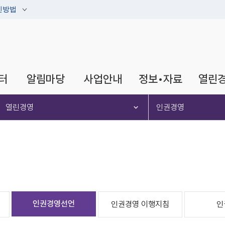
인방법
터
알림마당
사업안내
정보•자료
열린
열린경영
인권경영
인권경영선언
인권경영 이행지침
인