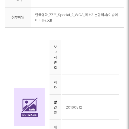
한국영화_77호_Special_2_WGA_최소기본합의서(이슈페
첨부파일
이퍼용).pdf
보
고
서
번
호
저
자
발
간
20160812
일
페