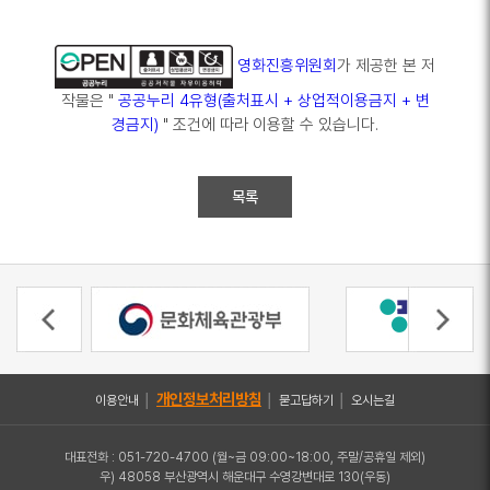
영화진흥위원회
가 제공한 본 저
작물은 "
공공누리 4유형(출처표시 + 상업적이용금지 + 변
경금지)
" 조건에 따라 이용할 수 있습니다.
목록
개인정보처리방침
이용안내
│
│
묻고답하기
│
오시는길
대표전화 : 051-720-4700 (월~금 09:00~18:00, 주말/공휴일 제외)
우) 48058 부산광역시 해운대구 수영강변대로 130(우동)