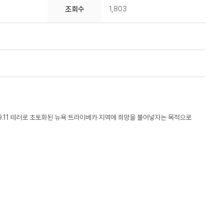
1,803
조회수
 9.11 테러로 초토화된 뉴욕 트라이베카 지역에 희망을 불어넣자는 목적으로