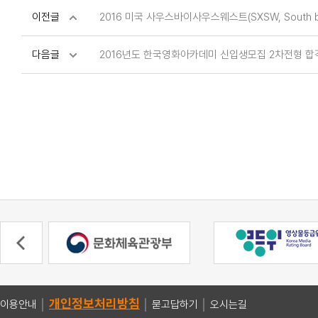
이전글
2016 미국 사우스바이사우스웨스트(SXSW, South b
다음글
2016년도 한국영화아카데미 신입생모집 2차전형 합격
개인정보처리방침
이용안내
│
│
묻고답하기
│
오시는길