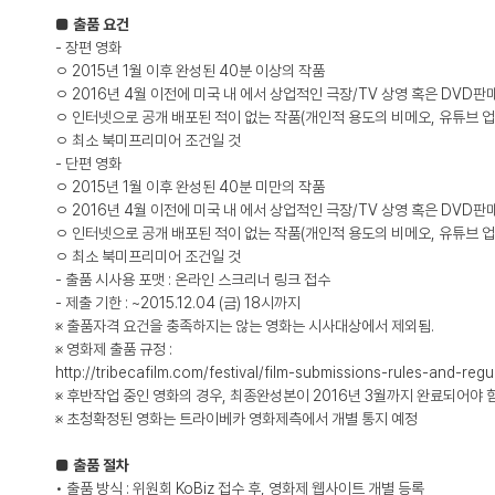
■ 출품 요건
- 장편 영화
ㅇ 2015년 1월 이후 완성된 40분 이상의 작품
ㅇ 2016년 4월 이전에 미국 내 에서 상업적인 극장/TV 상영 혹은 DVD판
ㅇ 인터넷으로 공개 배포된 적이 없는 작품(개인적 용도의 비메오, 유튜브 업
ㅇ 최소 북미프리미어 조건일 것
- 단편 영화
ㅇ 2015년 1월 이후 완성된 40분 미만의 작품
ㅇ 2016년 4월 이전에 미국 내 에서 상업적인 극장/TV 상영 혹은 DVD판
ㅇ 인터넷으로 공개 배포된 적이 없는 작품(개인적 용도의 비메오, 유튜브 업
ㅇ 최소 북미프리미어 조건일 것
- 출품 시사용 포맷 : 온라인 스크리너 링크 접수
- 제출 기한 : ~2015.12.04 (금) 18시까지
※ 출품자격 요건을 충족하지는 않는 영화는 시사대상에서 제외됨.
※ 영화제 출품 규정 :
http://tribecafilm.com/festival/film-submissions-rules-and-regula
※ 후반작업 중인 영화의 경우, 최종완성본이 2016년 3월까지 완료되어야 함
※ 초청확정된 영화는 트라이베카 영화제측에서 개별 통지 예정
■ 출품 절차
• 출품 방식 : 위원회 KoBiz 접수 후, 영화제 웹사이트 개별 등록