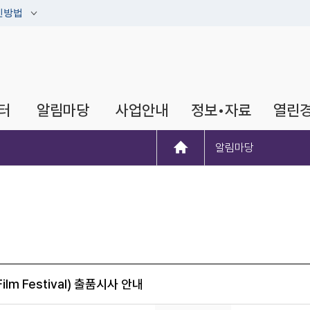
인방법
터
알림마당
사업안내
정보•자료
열린
알림마당
lm Festival) 출품시사 안내