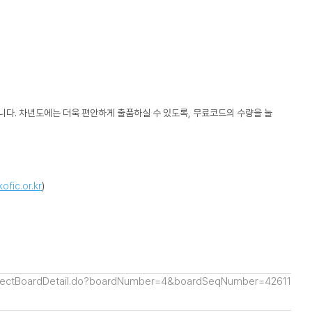
니다. 차년도에는 더욱 편안하게 출품하실 수 있도록, 무료코드의 수량을 늘
fic.or.kr
)
d/selectBoardDetail.do?boardNumber=4&boardSeqNumber=42611